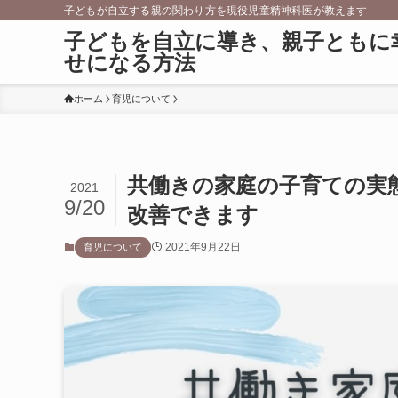
子どもが自立する親の関わり方を現役児童精神科医が教えます
子どもを自立に導き、親子ともに
せになる方法
ホーム
育児について
共働きの家庭の子育ての実
2021
9/20
改善できます
2021年9月22日
育児について